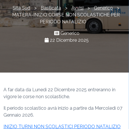
Sita Sud
>
Basilicata
>
Avvisi
>
Generico
>
MATERA-INIZIO CORSE NON SCOLASTICHE PER
PERIODO NATALIZIO
Generico
22 Dicembre 2025
A far data da Lunedì 22 Dicembre 2025 entreranno in
vigore le corse non scolastiche.
Il periodo scolastico avrà inizio a partire da Mercoledì 07
Gennaio 2026.
INIZIO TURNI NON SCOLASTICI PERIODO NATALIZIO