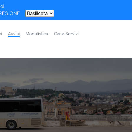
oi
 REGIONE
i
Avvisi
Modulistica
Carta Servizi