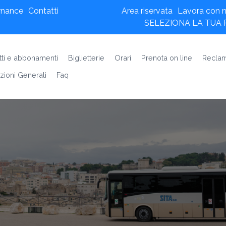
rnance
Contatti
Area riservata
Lavora con n
SELEZIONA LA TUA
etti e abbonamenti
Biglietterie
Orari
Prenota on line
Reclam
zioni Generali
Faq