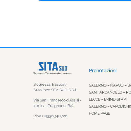
Prenotazioni
Sicurezza Trasporti
SALERNO – NAPOLI – B
Autolinee SITA SUD S.R.L.
SANT’ARCANGELO – R
LECCE – BRINDISI APT
Via San Francesco d'Assisi -
70017 - Putignano (Ba)
SALERNO – CAPODICHI
HOME PAGE
P.iva 04336340726