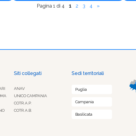
Pagina 1 di 4
1
2
3
4
»
Siti collegati
Sedi territoriali
ARI
ANAV
Puglia
OMA
UNICO CAMPANIA
Campania
COTR.A.P.
NO
COTR.A.B.
Basilicata