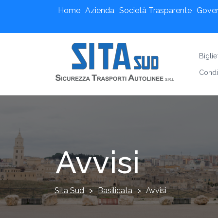
Home
Azienda
Società Trasparente
Gove
Bigli
Condi
Avvisi
Sita Sud
>
Basilicata
>
Avvisi