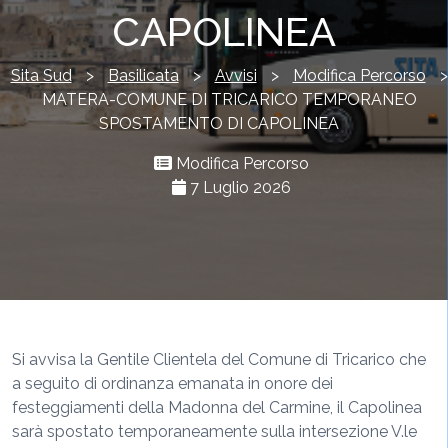
CAPOLINEA
Sita Sud
>
Basilicata
>
Avvisi
>
Modifica Percorso
>
MATERA-COMUNE DI TRICARICO TEMPORANEO
SPOSTAMENTO DI CAPOLINEA
Modifica Percorso
7 Luglio 2026
Si avvisa la Gentile Clientela del Comune di Tricarico che
a seguito di ordinanza emanata in onore dei
festeggiamenti della Madonna del Carmine, il Capolinea
sarà spostato temporaneamente sulla intersezione V.le