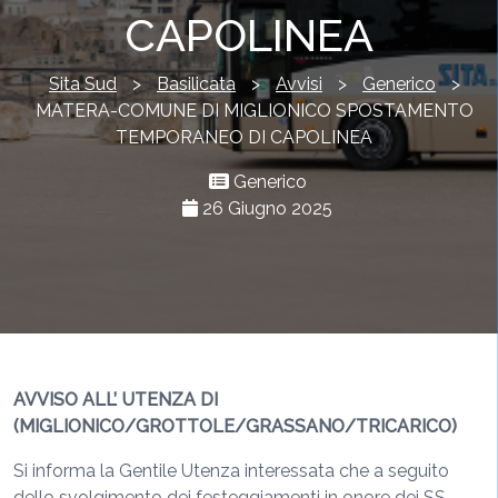
CAPOLINEA
Sita Sud
>
Basilicata
>
Avvisi
>
Generico
>
MATERA-COMUNE DI MIGLIONICO SPOSTAMENTO
TEMPORANEO DI CAPOLINEA
Generico
26 Giugno 2025
AVVISO ALL’ UTENZA DI
(MIGLIONICO/GROTTOLE/GRASSANO/TRICARICO)
Si informa la Gentile Utenza interessata che a seguito
dello svolgimento dei festeggiamenti in onore dei SS.