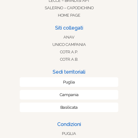
LECCE – BRINDISI APT
SALERNO – CAPODICHINO
HOME PAGE
Siti collegati
ANAV
UNICO CAMPANIA
COTR.A.P.
COTR.A.B.
Sedi territoriali
Puglia
Campania
Basilicata
Condizioni
PUGLIA