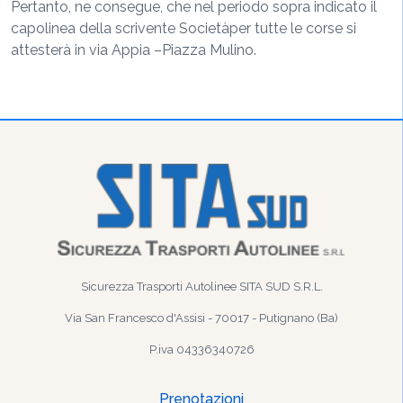
P
ertanto
,
ne c
onsegue
,
ch
e ne
l
periodo
sopra
indi
c
a
t
o
il
capolinea
della scrivente Società
per tutte le corse
si
attesterà in via Ap
pia
–
Piazz
a
Mulino
.
Sicurezza Trasporti Autolinee SITA SUD S.R.L.
Via San Francesco d'Assisi - 70017 - Putignano (Ba)
P.iva 04336340726
Prenotazioni