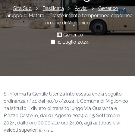
Sita Sud
>
Basilicata
>
Avvisi
>
Generico
>
Gruppo di Matera – Trasferimento temporaneo capolinea
comune di Miglionico
Generico
31 Luglio 2024
Si
informa
la
Gentile Utenza
interessat
a
che a seguito
ordinanza n°
41
del
30
/0
7
/20
2
4
,
il Comune di Miglionico
ha istituito il divieto di transito lungo Via Quaranta e
Piazza Cas
te
llo
,
dal 01
Agosto
2024 al
15 Settembre
2024
,
dalle
ore 00:00 alle ore 24:00,
agli autobus e
ai
vei
c
oli superiori a 3,5 t.