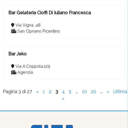
Bar Gelateria Cioffi Di Iuliano Francesca
Via Vigna, 48
San Cipriano Picentino
Bar Jeko
Via A.Coppola,129
Agerola
Pagina 3 di 27
«
1
2
3
4
5
...
10
20
...
»
Ultima
»