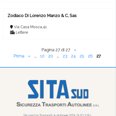
Zodiaco Di Lorenzo Manzo & C, Sas
Via Casa Mosca,41
Lettere
Pagina 27 di 27
«
Prima
«
...
10
20
...
23
24
25
26
27
Sicurezza Trasporti Autolinee SITA SUD S.R.L.