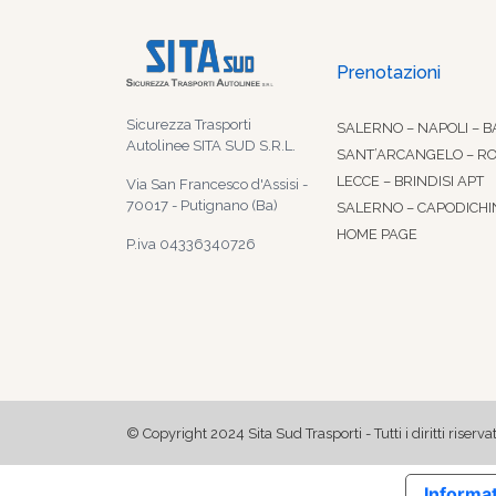
Prenotazioni
Sicurezza Trasporti
SALERNO – NAPOLI – B
Autolinee SITA SUD S.R.L.
SANT’ARCANGELO – R
LECCE – BRINDISI APT
Via San Francesco d'Assisi -
70017 - Putignano (Ba)
SALERNO – CAPODICHI
HOME PAGE
P.iva 04336340726
© Copyright 2024 Sita Sud Trasporti - Tutti i diritti riservat
Informat