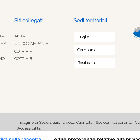
Siti collegati
Sedi territoriali
ARI
ANAV
Puglia
OMA
UNICO CAMPANIA
Campania
COTR.A.P.
NO
COTR.A.B.
Basilicata
i
Indagine di Soddisfazione della Clientela
Società Trasparente
Go
Accessibilità
iva sulla raccolta
Le tue preferenze relative alla priva