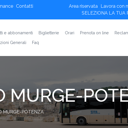
rnance
Contatti
Area riservata
Lavora con n
SELEZIONA LA TUA
etti e abbonamenti
Biglietterie
Orari
Prenota on line
Reclam
zioni Generali
Faq
O MURGE-POT
O MURGE-POTENZA