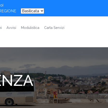
oi
 REGIONE
i
Avvisi
Modulistica
Carta Servizi
ENZA