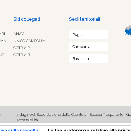
Siti collegati
Sedi territoriali
ARI
ANAV
Puglia
OMA
UNICO CAMPANIA
Campania
COTR.A.P.
NO
COTR.A.B.
Basilicata
i
Indagine di Soddisfazione della Clientela
Società Trasparente
Go
Accessibilità
iva sulla raccolta
Le tue preferenze relative alla priva