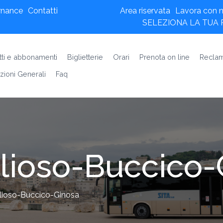
rnance
Contatti
Area riservata
Lavora con n
SELEZIONA LA TUA
etti e abbonamenti
Biglietterie
Orari
Prenota on line
Reclam
zioni Generali
Faq
lioso-Buccico-
ioso-Buccico-Ginosa