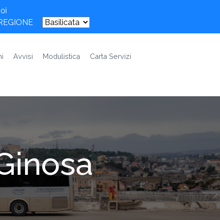
oi
 REGIONE
i
Avvisi
Modulistica
Carta Servizi
Ginosa