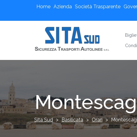
Home
Azienda
Società Trasparente
Gove
Bigli
Condi
Montescag
Sita Sud
>
Basilicata
>
Orari
>
Montescagl