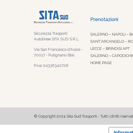
Prenotazioni
Sicurezza Trasporti
SALERNO – NAPOLI – B
Autolinee SITA SUD S.R.L.
SANT’ARCANGELO – R
LECCE – BRINDISI APT
Via San Francesco d'Assisi -
70017 - Putignano (Ba)
SALERNO – CAPODICHI
HOME PAGE
P.iva 04336340726
© Copyright 2024 Sita Sud Trasporti - Tutti i diritti riservat
Informat