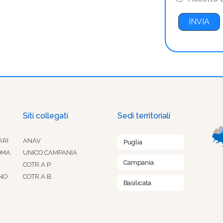
Siti collegati
Sedi territoriali
ARI
ANAV
Puglia
OMA
UNICO CAMPANIA
Campania
COTR.A.P.
NO
COTR.A.B.
Basilicata