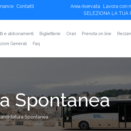
rnance
Contatti
Area riservata
Lavora con n
SELEZIONA LA TUA
etti e abbonamenti
Biglietterie
Orari
Prenota on line
Reclam
zioni Generali
Faq
ra Spontanea
andidatura Spontanea