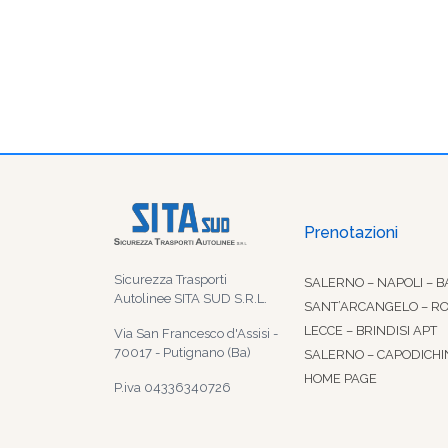
Prenotazioni
Sicurezza Trasporti
SALERNO – NAPOLI – B
Autolinee SITA SUD S.R.L.
SANT’ARCANGELO – R
LECCE – BRINDISI APT
Via San Francesco d'Assisi -
70017 - Putignano (Ba)
SALERNO – CAPODICHI
HOME PAGE
P.iva 04336340726