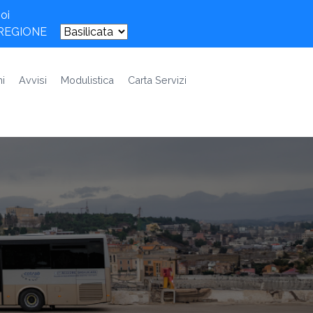
oi
 REGIONE
i
Avvisi
Modulistica
Carta Servizi