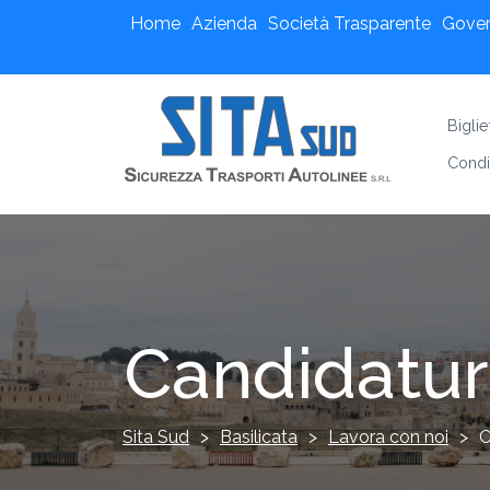
Home
Azienda
Società Trasparente
Gove
Bigli
Condi
Candidatu
Sita Sud
>
Basilicata
>
Lavora con noi
>
C