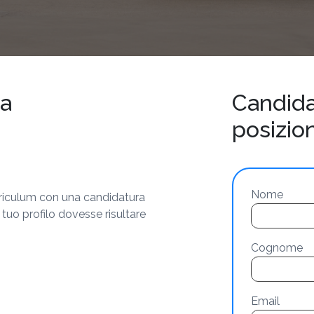
ea
Candida
posizio
Nome
curriculum con una candidatura
 tuo profilo dovesse risultare
Cognome
Email