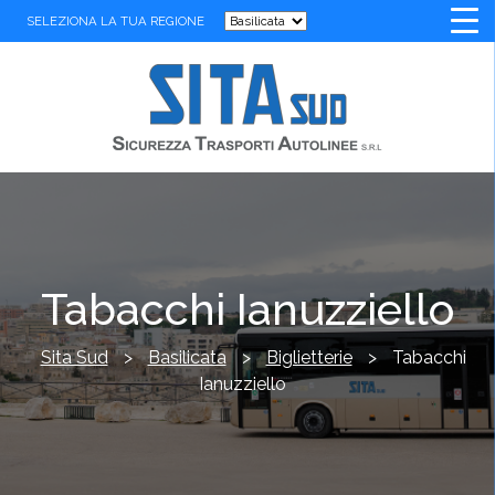
SELEZIONA LA TUA REGIONE
Tabacchi Ianuzziello
Sita Sud
>
Basilicata
>
Biglietterie
>
Tabacchi
Ianuzziello