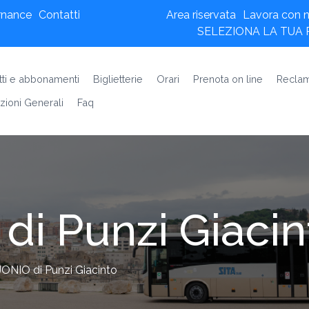
rnance
Contatti
Area riservata
Lavora con n
SELEZIONA LA TUA
etti e abbonamenti
Biglietterie
Orari
Prenota on line
Reclam
zioni Generali
Faq
di Punzi Giacin
ONIO di Punzi Giacinto