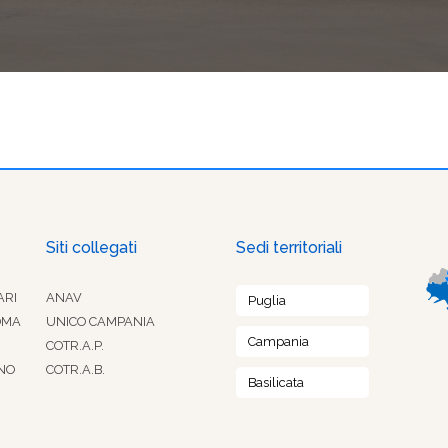
Siti collegati
Sedi territoriali
ARI
ANAV
Puglia
OMA
UNICO CAMPANIA
Campania
COTR.A.P.
NO
COTR.A.B.
Basilicata