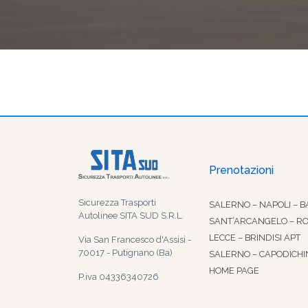
Prenotazioni
Sicurezza Trasporti
SALERNO – NAPOLI – B
Autolinee SITA SUD S.R.L.
SANT’ARCANGELO – R
LECCE – BRINDISI APT
Via San Francesco d'Assisi -
70017 - Putignano (Ba)
SALERNO – CAPODICHI
HOME PAGE
P.iva 04336340726