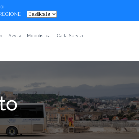
oi
 REGIONE
i
Avvisi
Modulistica
Carta Servizi
to