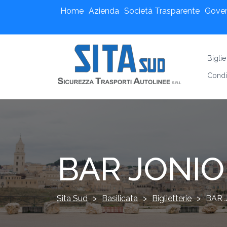
Home
Azienda
Società Trasparente
Gove
Bigli
Condi
BAR JONIO 
Sita Sud
>
Basilicata
>
Biglietterie
>
BAR J