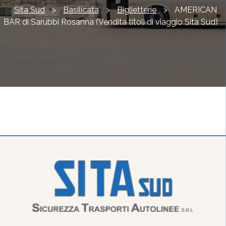
Sita Sud
>
Basilicata
>
Biglietterie
>
AMERICAN
BAR di Sarubbi Rosanna (Vendita titoli di viaggio Sita Sud)