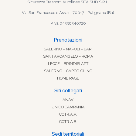
Sicurezza Trasporti Autolinee SITA SUD S.R.L.
Via San Francesco d'Assisi - 70017 - Putignano (Ba)
P.iva 04336340726
Prenotazioni
SALERNO – NAPOLI – BARI
SANT’ARCANGELO – ROMA
LECCE – BRINDISI APT
SALERNO – CAPODICHINO
HOME PAGE
Siti collegati
ANAV
UNICO CAMPANIA
COTR.A.P.
COTR.A.B.
Sedi territoriali