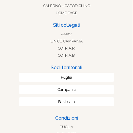
SALERNO – CAPODICHINO
HOME PAGE
Siti collegati
ANAV
UNICO CAMPANIA
COTR.A.P.
COTR.A.B.
Sedi territoriali
Puglia
Campania
Basilicata
Condizioni
PUGLIA