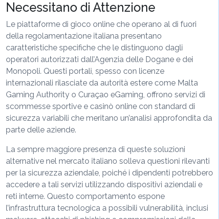
Necessitano di Attenzione
Le piattaforme di gioco online che operano al di fuori
della regolamentazione italiana presentano
caratteristiche specifiche che le distinguono dagli
operatori autorizzati dall’Agenzia delle Dogane e dei
Monopoli. Questi portali, spesso con licenze
internazionali rilasciate da autorità estere come Malta
Gaming Authority o Curaçao eGaming, offrono servizi di
scommesse sportive e casinò online con standard di
sicurezza variabili che meritano un’analisi approfondita da
parte delle aziende.
La sempre maggiore presenza di queste soluzioni
alternative nel mercato italiano solleva questioni rilevanti
per la sicurezza aziendale, poiché i dipendenti potrebbero
accedere a tali servizi utilizzando dispositivi aziendali e
reti interne. Questo comportamento espone
l’infrastruttura tecnologica a possibili vulnerabilità, inclusi