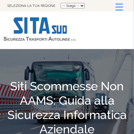
SELEZIONA LA TUA REGIONE
Siti Scommesse Non
AAMS: Guida alla
Sicurezza Informatica
Aziendale