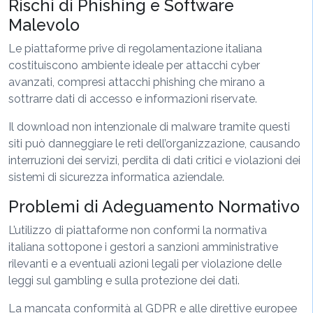
Rischi di Phishing e Software
Malevolo
Le piattaforme prive di regolamentazione italiana
costituiscono ambiente ideale per attacchi cyber
avanzati, compresi attacchi phishing che mirano a
sottrarre dati di accesso e informazioni riservate.
Il download non intenzionale di malware tramite questi
siti può danneggiare le reti dell’organizzazione, causando
interruzioni dei servizi, perdita di dati critici e violazioni dei
sistemi di sicurezza informatica aziendale.
Problemi di Adeguamento Normativo
L’utilizzo di piattaforme non conformi la normativa
italiana sottopone i gestori a sanzioni amministrative
rilevanti e a eventuali azioni legali per violazione delle
leggi sul gambling e sulla protezione dei dati.
La mancata conformità al GDPR e alle direttive europee