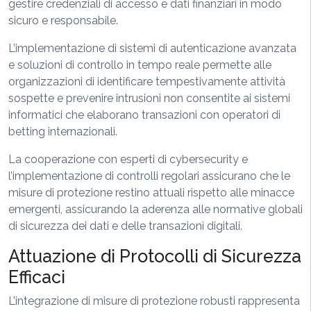
gestire credenziali di accesso e dati finanziari in modo
sicuro e responsabile.
L’implementazione di sistemi di autenticazione avanzata
e soluzioni di controllo in tempo reale permette alle
organizzazioni di identificare tempestivamente attività
sospette e prevenire intrusioni non consentite ai sistemi
informatici che elaborano transazioni con operatori di
betting internazionali.
La cooperazione con esperti di cybersecurity e
l’implementazione di controlli regolari assicurano che le
misure di protezione restino attuali rispetto alle minacce
emergenti, assicurando la aderenza alle normative globali
di sicurezza dei dati e delle transazioni digitali.
Attuazione di Protocolli di Sicurezza
Efficaci
L’integrazione di misure di protezione robusti rappresenta