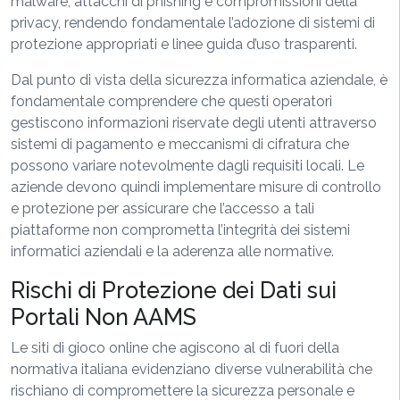
malware, attacchi di phishing e compromissioni della
privacy, rendendo fondamentale l’adozione di sistemi di
protezione appropriati e linee guida d’uso trasparenti.
Dal punto di vista della sicurezza informatica aziendale, è
fondamentale comprendere che questi operatori
gestiscono informazioni riservate degli utenti attraverso
sistemi di pagamento e meccanismi di cifratura che
possono variare notevolmente dagli requisiti locali. Le
aziende devono quindi implementare misure di controllo
e protezione per assicurare che l’accesso a tali
piattaforme non comprometta l’integrità dei sistemi
informatici aziendali e la aderenza alle normative.
Rischi di Protezione dei Dati sui
Portali Non AAMS
Le siti di gioco online che agiscono al di fuori della
normativa italiana evidenziano diverse vulnerabilità che
rischiano di compromettere la sicurezza personale e