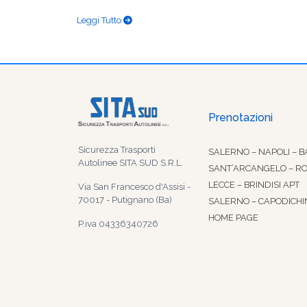
Leggi Tutto
Prenotazioni
Sicurezza Trasporti
SALERNO – NAPOLI – B
Autolinee SITA SUD S.R.L.
SANT’ARCANGELO – R
LECCE – BRINDISI APT
Via San Francesco d'Assisi -
70017 - Putignano (Ba)
SALERNO – CAPODICHI
HOME PAGE
P.iva 04336340726