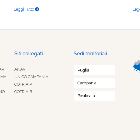
Leggi Tutto
Leg
Siti collegati
Sedi territoriali
ARI
ANAV
Puglia
OMA
UNICO CAMPANIA
Campania
COTR.A.P.
NO
COTR.A.B.
Basilicata