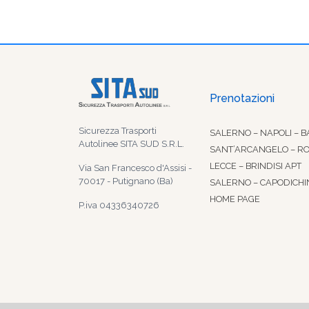
Prenotazioni
Sicurezza Trasporti
SALERNO – NAPOLI – B
Autolinee SITA SUD S.R.L.
SANT’ARCANGELO – R
LECCE – BRINDISI APT
Via San Francesco d'Assisi -
70017 - Putignano (Ba)
SALERNO – CAPODICHI
HOME PAGE
P.iva 04336340726