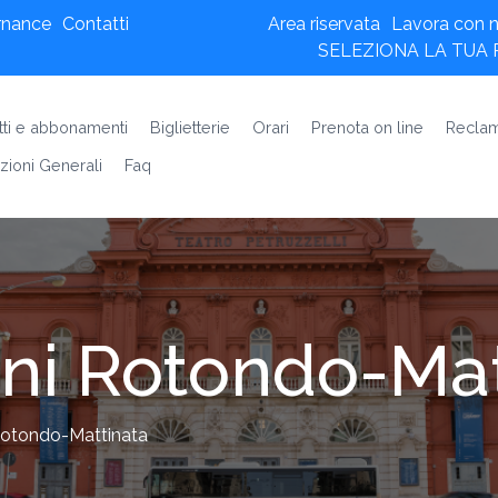
rnance
Contatti
Area riservata
Lavora con n
SELEZIONA LA TUA
etti e abbonamenti
Biglietterie
Orari
Prenota on line
Reclam
zioni Generali
Faq
ni Rotondo-Mat
Rotondo-Mattinata