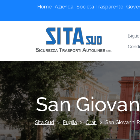
Home
Azienda
Società Trasparente
Gove
Bigli
Condi
San Giovan
Sita Sud
>
Puglia
>
Orari
>
San Giovanni 