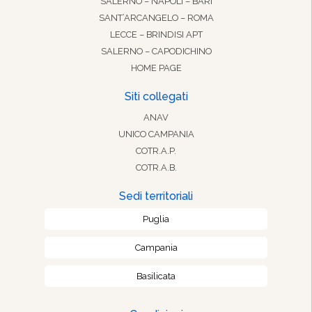
SALERNO – NAPOLI – BARI
SANT’ARCANGELO – ROMA
LECCE – BRINDISI APT
SALERNO – CAPODICHINO
HOME PAGE
Siti collegati
ANAV
UNICO CAMPANIA
COTR.A.P.
COTR.A.B.
Sedi territoriali
Puglia
Campania
Basilicata