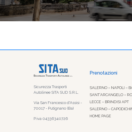
Prenotazioni
Sicurezza Trasporti
SALERNO – NAPOLI – B
Autolinee SITA SUD S.R.L.
SANT’ARCANGELO – R
LECCE – BRINDISI APT
Via San Francesco d'Assisi -
70017 - Putignano (Ba)
SALERNO – CAPODICHI
HOME PAGE
P.iva 04336340726