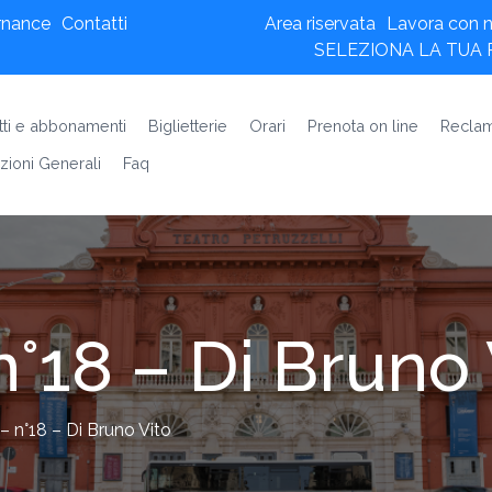
rnance
Contatti
Area riservata
Lavora con n
SELEZIONA LA TUA
etti e abbonamenti
Biglietterie
Orari
Prenota on line
Reclam
zioni Generali
Faq
 n°18 – Di Bruno
 – n°18 – Di Bruno Vito