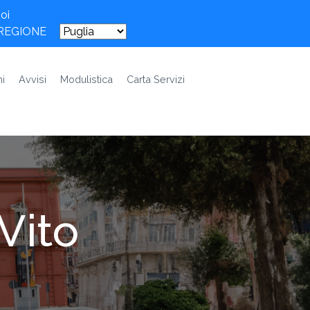
oi
 REGIONE
i
Avvisi
Modulistica
Carta Servizi
 Vito