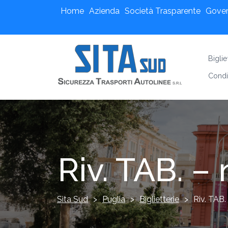
Home
Azienda
Società Trasparente
Gove
Bigli
Condi
Riv. TAB. –
Sita Sud
>
Puglia
>
Biglietterie
>
Riv. TAB.