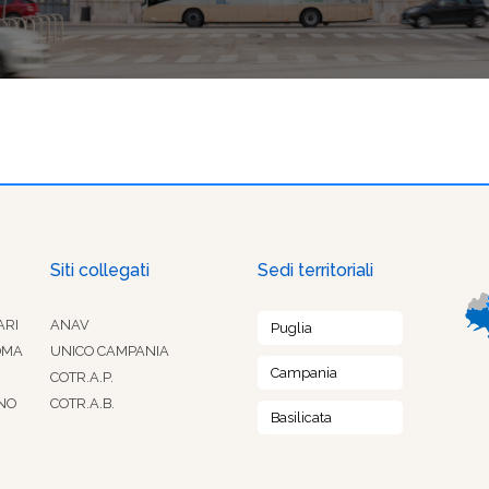
Siti collegati
Sedi territoriali
ARI
ANAV
Puglia
OMA
UNICO CAMPANIA
Campania
COTR.A.P.
NO
COTR.A.B.
Basilicata