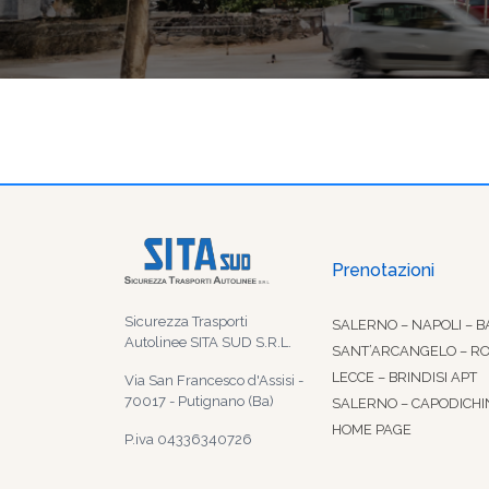
Prenotazioni
Sicurezza Trasporti
SALERNO – NAPOLI – B
Autolinee SITA SUD S.R.L.
SANT’ARCANGELO – R
LECCE – BRINDISI APT
Via San Francesco d'Assisi -
70017 - Putignano (Ba)
SALERNO – CAPODICHI
HOME PAGE
P.iva 04336340726