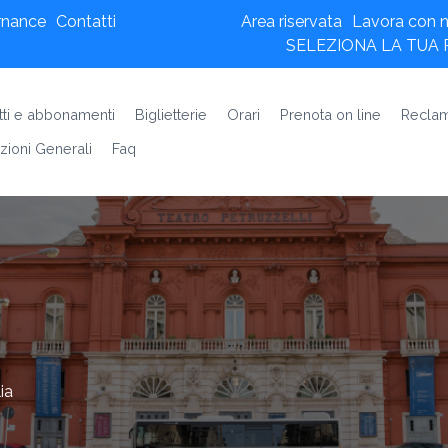
rnance
Contatti
Area riservata
Lavora con n
SELEZIONA LA TUA
etti e abbonamenti
Biglietterie
Orari
Prenota on line
Reclam
zioni Generali
Faq
ia