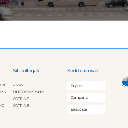
Siti collegati
Sedi territoriali
ARI
ANAV
Puglia
OMA
UNICO CAMPANIA
Campania
COTR.A.P.
NO
COTR.A.B.
Basilicata