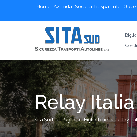
Home
Azienda
Società Trasparente
Gove
Bigli
Condi
Relay Italia
Sita Sud
>
Puglia
>
Biglietterie
>
Relay Ital