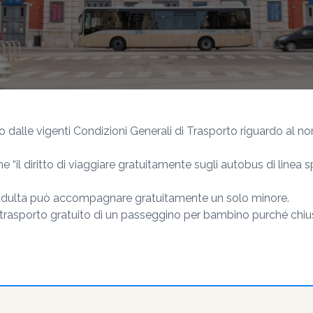
ito dalle vigenti Condizioni Generali di Trasporto riguardo al no
 che “il diritto di viaggiare gratuitamente sugli autobus di line
a adulta può accompagnare gratuitamente un solo minore.
o il trasporto gratuito di un passeggino per bambino purché ch