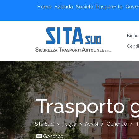
Home
Azienda
Società Trasparente
Gove
Bigli
Condi
Trasporto g
Sita Sud
>
Puglia
>
Avvisi
>
Generico
>
T
Generico