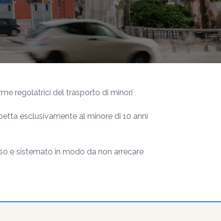
rme regolatrici del trasporto di minori
a spetta esclusivamente al minore di 10 anni
iuso e sistemato in modo da non arrecare