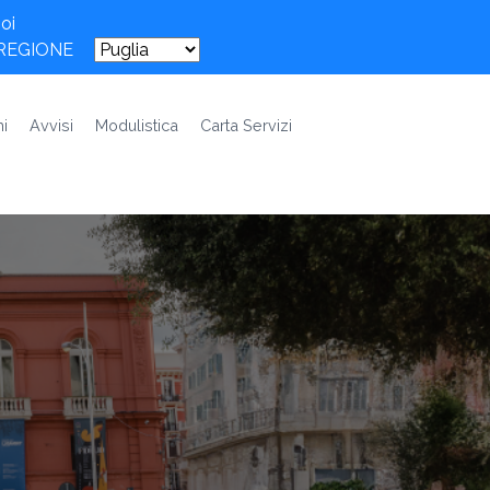
oi
 REGIONE
i
Avvisi
Modulistica
Carta Servizi