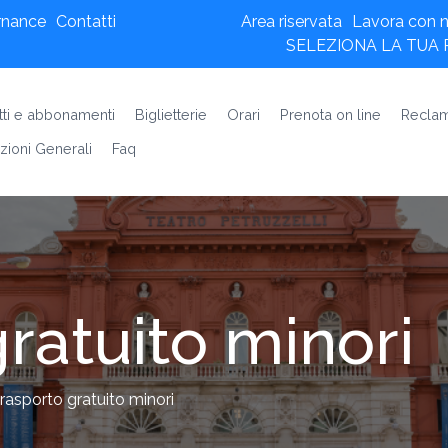
rnance
Contatti
Area riservata
Lavora con n
SELEZIONA LA TUA
etti e abbonamenti
Biglietterie
Orari
Prenota on line
Reclam
zioni Generali
Faq
ratuito minori
rasporto gratuito minori