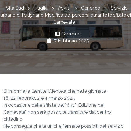
Sita Sud
>
Puglia
>
Avvisi
>
Generico
>
Servizio
urbano di Putignano Modifica dei percorsi durante le sfilate di
Carnevale
Generico
17 Febbraio 2025
Si informa la Gentile Clientela che nelle giornate
16, 22 febbraio, 2 e 4 marzo 2025
in occasione delle sfilate del “631^ Edizione del
Carnevale” non sarà possibile transitare dal centro
cittadino.
Ne consegue che le uniche fermate possibili del servizio