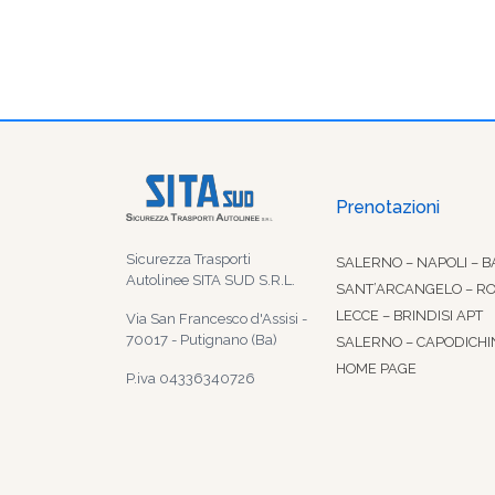
Prenotazioni
Sicurezza Trasporti
SALERNO – NAPOLI – B
Autolinee SITA SUD S.R.L.
SANT’ARCANGELO – R
LECCE – BRINDISI APT
Via San Francesco d'Assisi -
70017 - Putignano (Ba)
SALERNO – CAPODICHI
HOME PAGE
P.iva 04336340726