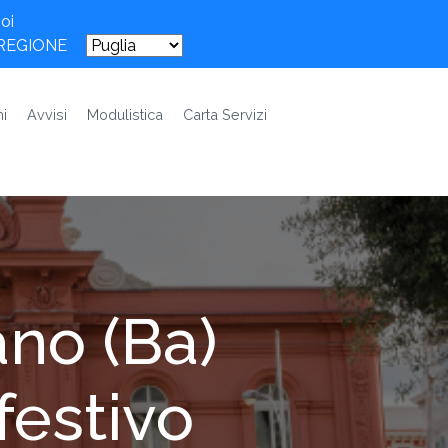
oi
 REGIONE
i
Avvisi
Modulistica
Carta Servizi
ano (Ba)
festivo