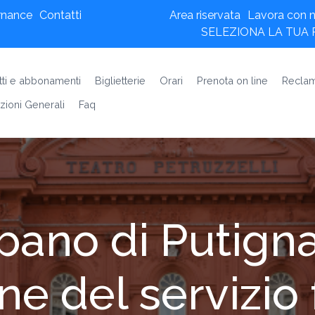
rnance
Contatti
Area riservata
Lavora con n
SELEZIONA LA TUA
etti e abbonamenti
Biglietterie
Orari
Prenota on line
Reclam
zioni Generali
Faq
bano di Putign
e del servizio 