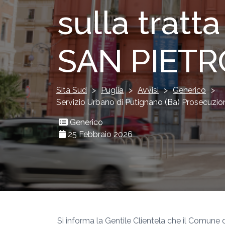
sulla tratt
SAN PIETRO
Sita Sud
>
Puglia
>
Avvisi
>
Generico
>
Servizio Urbano di Putignano (Ba) Prosecuzio
Generico
25 Febbraio 2026
Si informa la Gentile Clientela che il Comune 