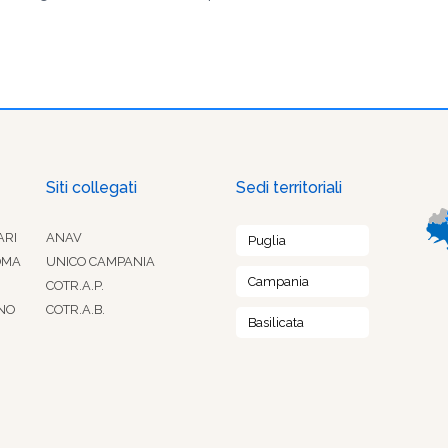
Siti collegati
Sedi territoriali
ARI
ANAV
Puglia
OMA
UNICO CAMPANIA
Campania
COTR.A.P.
NO
COTR.A.B.
Basilicata