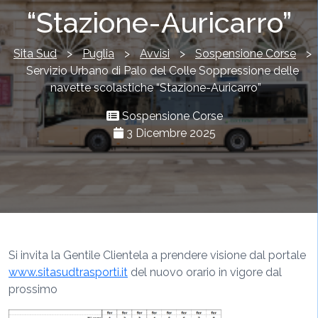
“Stazione-Auricarro”
Sita Sud
>
Puglia
>
Avvisi
>
Sospensione Corse
>
Servizio Urbano di Palo del Colle Soppressione delle
navette scolastiche “Stazione-Auricarro”
Sospensione Corse
3 Dicembre 2025
Si invita la Gentile Clientela a prendere visione dal portale
www.sitasudtrasporti.it
del nuovo orario in vigore dal
prossimo