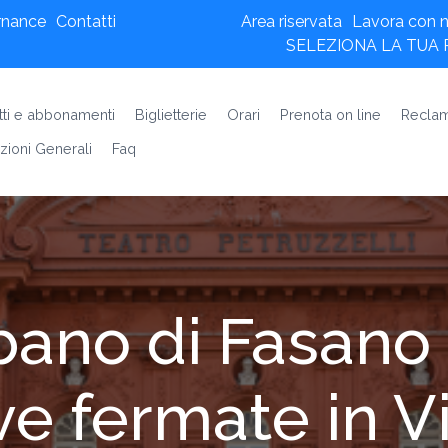
rnance
Contatti
Area riservata
Lavora con n
SELEZIONA LA TUA
etti e abbonamenti
Biglietterie
Orari
Prenota on line
Reclam
zioni Generali
Faq
bano di Fasano 
ve fermate in 