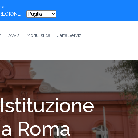
oi
 REGIONE
i
Avvisi
Modulistica
Carta Servizi
Istituzione
Via Roma