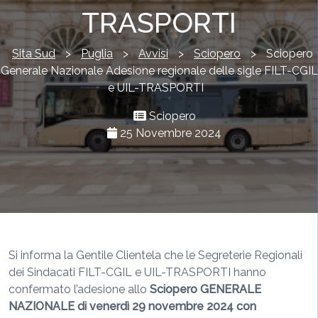
TRASPORTI
Sita Sud
>
Puglia
>
Avvisi
>
Sciopero
>
Sciopero
Generale Nazionale Adesione regionale delle sigle FILT-CGIL
e UIL-TRASPORTI
Sciopero
25 Novembre 2024
Si informa la Gentile Clientela che le Segreterie Regionali
dei Sindacati FILT-CGIL e UIL-TRASPORTI hanno
confermato l’adesione allo
Sciopero GENERALE
NAZIONALE di venerdì 29 novembre 2024 con