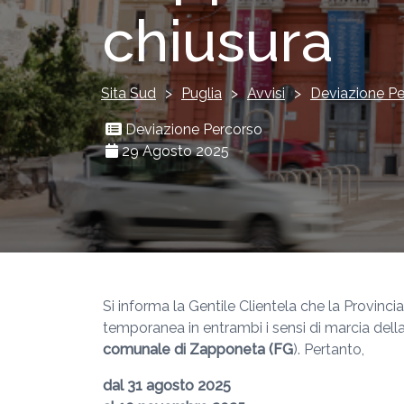
chiusura
Sita Sud
>
Puglia
>
Avvisi
>
Deviazione Pe
Deviazione Percorso
29 Agosto 2025
Si informa la Gentile Clientela che la Provin
temporanea in entrambi i sensi di marcia dell
comunale di Zapponeta (FG
). Pertanto,
dal 31 agosto 2025