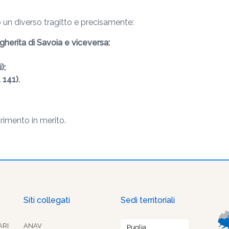
o un diverso tragitto e precisamente:
herita di Savoia e viceversa:
);
 141).
arimento in merito.
Siti collegati
Sedi territoriali
ARI
ANAV
Puglia