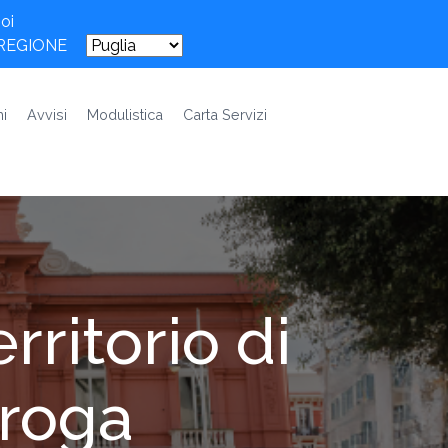
oi
 REGIONE
i
Avvisi
Modulistica
Carta Servizi
erritorio di
roga