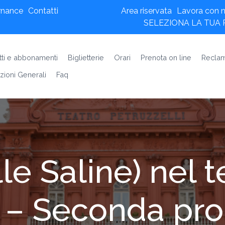
rnance
Contatti
Area riservata
Lavora con n
SELEZIONA LA TUA
etti e abbonamenti
Biglietterie
Orari
Prenota on line
Reclam
zioni Generali
Faq
lle Saline) nel t
 – Seconda pro