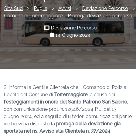
Sita Sud
>
Puglia
>
Avvisi
>
Deviazione Percorso
>
Comune di Torremaggiore – Proroga deviazione percorso
Deviazione Percorso
14 Giugno 2024
Si informa la Gentile Clientela che il Comando di Polizia
Locale del Comune di
Torremaggiore
, a causa dei
festeggiamenti in onore del Santo Patrono San Sabino
,
con comunicazione prot. n. 12546/2024 P.L. del 13
giugno 2024, ed a seguito di ulteriori comunicazioni per le
vie brevi ha disposto la
proroga della deviazione già
riportata nel ns. Avviso alla Clientela n. 37/2024
.