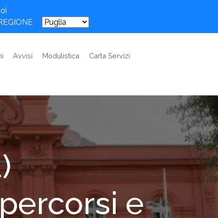
oi
 REGIONE
i
Avvisi
Modulistica
Carta Servizi
)
percorsi e