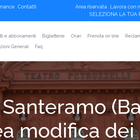
rnance
Contatti
Area riservata
Lavora con n
SELEZIONA LA TUA
etti e abbonamenti
Biglietterie
Orari
Prenota on line
Reclam
zioni Generali
Faq
 Santeramo (Ba
 modifica dei 