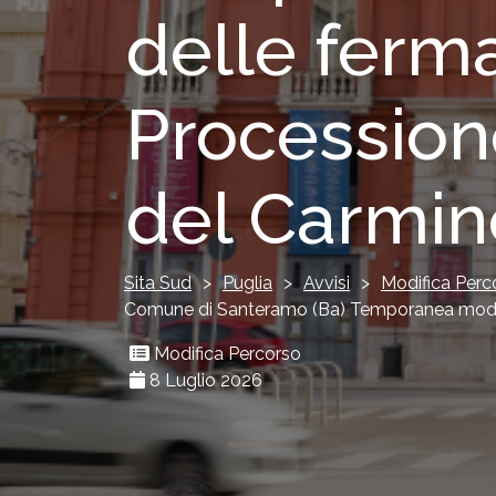
delle ferma
Procession
del Carmin
Sita Sud
>
Puglia
>
Avvisi
>
Modifica Perc
Comune di Santeramo (Ba) Temporanea modific
Modifica Percorso
8 Luglio 2026