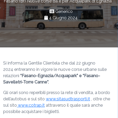
Fasano (Br) Nuove corse da e per Acquapark di Egnazia
Generico
4 Giugno 2024
Si informa la Gentile Clientela che dal 22 giugno
2024 entreranno in vigore le nuove corse urbane sulle
relazioni
“Fasano-Egnazia/Acquapark” e “Fasano-
Savelletri-Torre Canne”.
Gli orari sono reperibili presso la rete di vendita, a bordo
dell’autobus e sul sito
www.sitasudtrasporti.it
, oltre che
sul sito
www.cotrap.it
attraverso il quale sarà anche
possibile acquistare i biglietti.