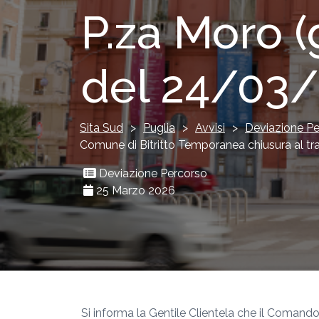
P.za Moro (
del 24/03/
Sita Sud
>
Puglia
>
Avvisi
>
Deviazione Pe
Comune di Bitritto Temporanea chiusura al tra
Deviazione Percorso
25 Marzo 2026
Si informa la Gentile Clientela che il Comando