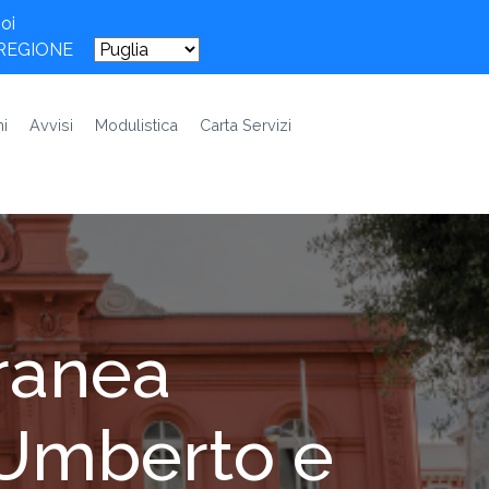
oi
 REGIONE
i
Avvisi
Modulistica
Carta Servizi
ranea
a Umberto e