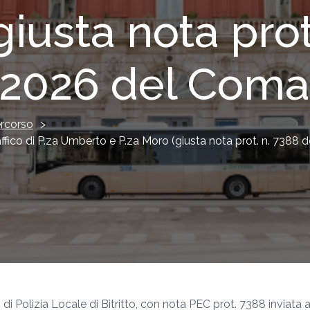
giusta nota prot
2026 del Coman
rcorso
>
ffico di P.za Umberto e P.za Moro (giusta nota prot. n. 7388
 di Polizia Locale di Bitritto, con nota PEC prot. 7388 inviata 