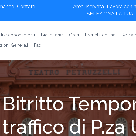
rnance
Contatti
Area riservata
Lavora con n
SELEZIONA LA TUA
etti e abbonamenti
Biglietterie
Orari
Prenota on line
Reclam
zioni Generali
Faq
Bitritto Tempo
 traffico di P.z