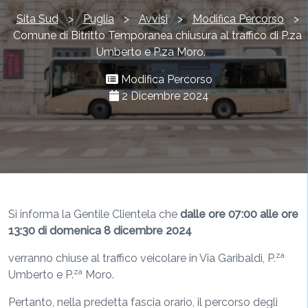
Sita Sud
>
Puglia
>
Avvisi
>
Modifica Percorso
>
Comune di Bitritto Temporanea chiusura al traffico di P.za
Umberto e P.za Moro.
Modifica Percorso
2 Dicembre 2024
Si informa la Gentile Clientela che
dalle ore 07:00 alle ore
13:30
di domenica 8 dicembre 2024
za
verranno chiuse al traffico veicolare in Via Garibaldi, P.
za
Umberto e P.
Moro.
Pertanto, nella predetta fascia orario, il percorso degli