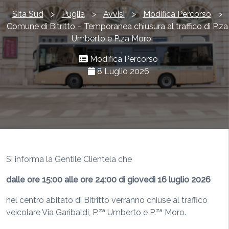
Sita Sud
>
Puglia
>
Avvisi
>
Modifica Percorso
>
Comune di Bitritto – Temporanea chiusura al traffico di P.za
Umberto e P.za Moro.
Modifica Percorso
8 Luglio 2026
Si informa la Gentile Clientela che
dalle ore 15:00 alle ore 24:00
di giovedì 16 luglio 2026
nel centro abitato di Bitritto verranno chiuse al traffico
za
za
veicolare Via Garibaldi, P.
Umberto e P.
Moro.