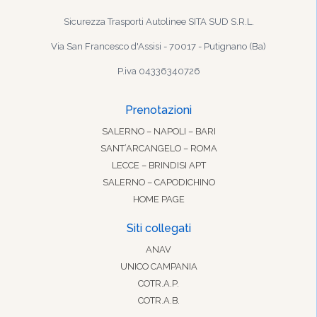
Sicurezza Trasporti Autolinee SITA SUD S.R.L.
Via San Francesco d'Assisi - 70017 - Putignano (Ba)
P.iva 04336340726
Prenotazioni
SALERNO – NAPOLI – BARI
SANT’ARCANGELO – ROMA
LECCE – BRINDISI APT
SALERNO – CAPODICHINO
HOME PAGE
Siti collegati
ANAV
UNICO CAMPANIA
COTR.A.P.
COTR.A.B.