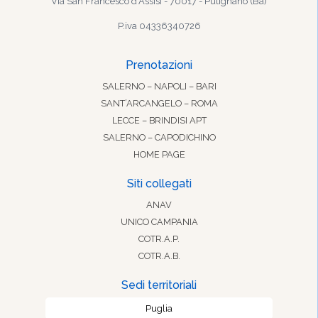
Via San Francesco d'Assisi - 70017 - Putignano (Ba)
P.iva 04336340726
Prenotazioni
SALERNO – NAPOLI – BARI
SANT’ARCANGELO – ROMA
LECCE – BRINDISI APT
SALERNO – CAPODICHINO
HOME PAGE
Siti collegati
ANAV
UNICO CAMPANIA
COTR.A.P.
COTR.A.B.
Sedi territoriali
Puglia