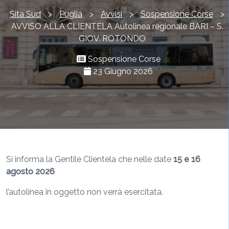
Sita Sud
>
Puglia
>
Avvisi
>
Sospensione Corse
>
AVVISO ALLA CLIENTELA Autolinea regionale BARI – S.
GIOV. ROTONDO
Sospensione Corse
23 Giugno 2026
Si informa la Gentile Clientela che nelle date
15 e 16
agosto 2026
l’autolinea in oggetto non verrà esercitata.