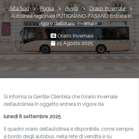
Sita Sud
>
Puglia
>
Avvisi
>
Orario Invernale
>
Autolinea regionale PUTIGNANO-FASANO Entrata in
vigore dell’orario invernale
Orario Invernale
25 Agosto 2025
Si informa la Gentile Clientela che l’orario invernale
dell’autolinea in oggetto entrerà in vigore da
lunedì 8 settembre 2025
Il quadro orario dell’autolinea è disponibile, come sempre,
a bordo degli autobus, nella rete di vendita e su