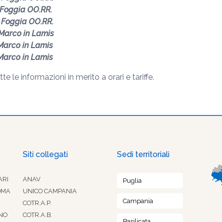
a Foggia OO.RR.
a Foggia OO.RR.
 Marco in Lamis
 Marco in Lamis
 Marco in Lamis
tte le informazioni in merito a orari e tariffe.
Siti collegati
Sedi territoriali
ARI
ANAV
Puglia
OMA
UNICO CAMPANIA
Campania
COTR.A.P.
NO
COTR.A.B.
Basilicata