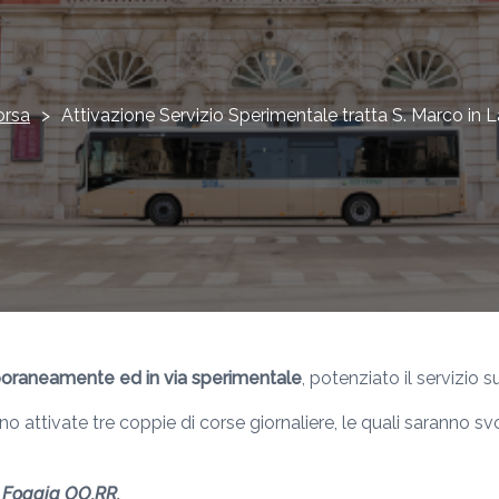
orsa
>
Attivazione Servizio Sperimentale tratta S. Marco in
oraneamente ed in via sperimentale
, potenziato il servizio s
 attivate tre coppie di corse giornaliere, le quali saranno 
a Foggia OO.RR.