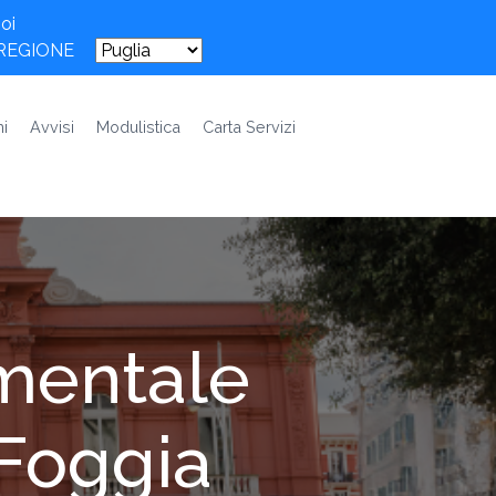
oi
 REGIONE
i
Avvisi
Modulistica
Carta Servizi
imentale
 Foggia