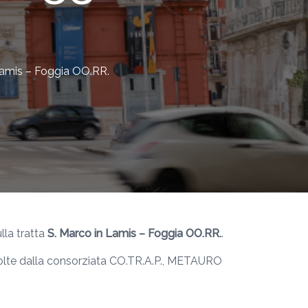
 Lamis – Foggia OO.RR.
ulla tratta
S. Marco in Lamis – Foggia OO.RR.
.
svolte dalla consorziata CO.TR.A.P., METAURO