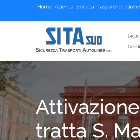
Home
Azienda
Società Trasparente
Gove
Bigli
Condi
Attivazion
tratta S. M