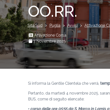
OO.RR.
Sita Sud
>
Puglia
>
Avvisi
>
Attivazione C
Attivazione Corsa
3 Novembre 2025
Si informa la Gentile Clientela che verrà,
temp
Pertanto, da martedì 4 novembre 2025, saranno
BUS, come di seguito elencate:
• corsa delle ore 05:55 da S. Marco in Lamis 