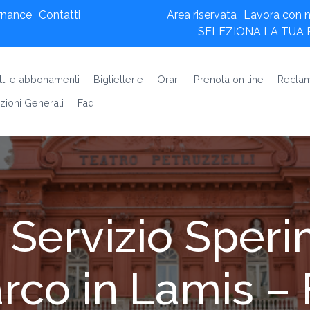
rnance
Contatti
Area riservata
Lavora con n
SELEZIONA LA TUA
etti e abbonamenti
Biglietterie
Orari
Prenota on line
Reclam
zioni Generali
Faq
e Servizio Sper
arco in Lamis –