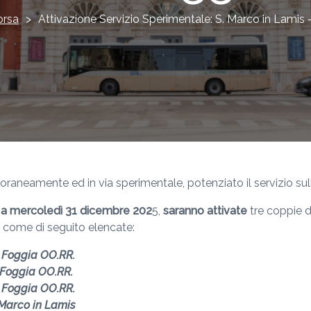
orsa
>
Attivazione Servizio Sperimentale: S. Marco in Lamis
poraneamente ed in via sperimentale, potenziato il servizio sul
 a mercoledì 31 dicembre 202
5,
saranno attivate
tre coppie d
, come di seguito elencate:
a Foggia OO.RR.
a Foggia OO.RR.
a Foggia OO.RR.
 Marco in Lamis