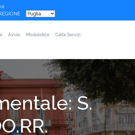
oi
 REGIONE
i
Avvisi
Modulistica
Carta Servizi
mentale: S.
OO.RR.