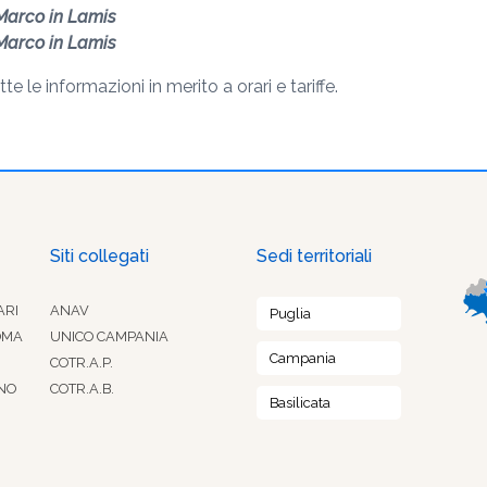
 Marco in Lamis
 Marco in Lamis
tte le informazioni in merito a orari e tariffe.
Siti collegati
Sedi territoriali
ARI
ANAV
Puglia
OMA
UNICO CAMPANIA
Campania
COTR.A.P.
NO
COTR.A.B.
Basilicata