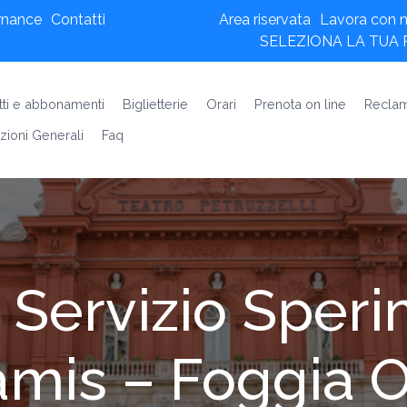
rnance
Contatti
Area riservata
Lavora con n
SELEZIONA LA TUA
etti e abbonamenti
Biglietterie
Orari
Prenota on line
Reclam
zioni Generali
Faq
 Servizio Speri
amis – Foggia 