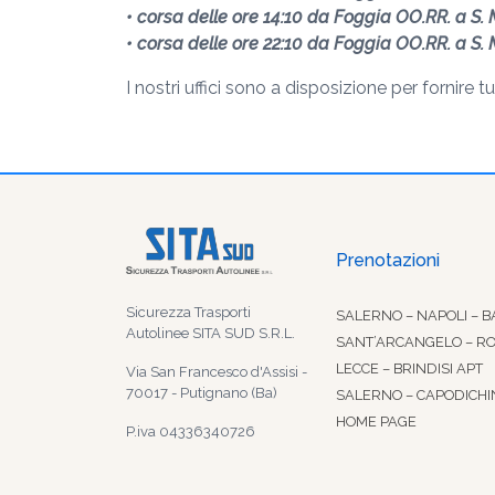
• corsa delle ore 14:10 da Foggia OO.RR. a S.
• corsa delle ore 22:10 da Foggia OO.RR. a S.
I nostri uffici sono a disposizione per fornire tu
Prenotazioni
Sicurezza Trasporti
SALERNO – NAPOLI – B
Autolinee SITA SUD S.R.L.
SANT’ARCANGELO – R
LECCE – BRINDISI APT
Via San Francesco d'Assisi -
70017 - Putignano (Ba)
SALERNO – CAPODICHI
HOME PAGE
P.iva 04336340726