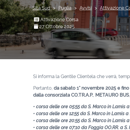
Sita Sud
>
Puglia
>
Avvisi
>
Attivazione C
Attivazione Corsa
27 Ottobre 2025
Si informa la Gentile Clientela che verrà, tem
Pertanto,
da sabato 1° novembre 2025 e fino
dalla consorziata CO.TR.A.P.
,
METAURO BUS
• corsa delle ore 05:55 da S. Marco in Lamis 
• corsa delle ore 12:55 da S. Marco in Lamis 
• corsa delle ore 20:55 da S. Marco in Lamis 
• corsa delle ore 07:10 da Foggia OO.RR. a S.