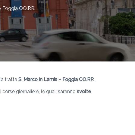
 – Foggia OO.RR.
la tratta
S. Marco in Lamis – Foggia OO.RR
..
i corse giornaliere, le quali saranno
svolte