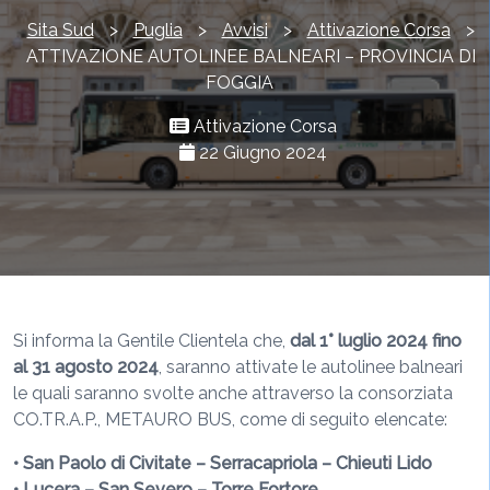
Sita Sud
>
Puglia
>
Avvisi
>
Attivazione Corsa
>
ATTIVAZIONE AUTOLINEE BALNEARI – PROVINCIA DI
FOGGIA
Attivazione Corsa
22 Giugno 2024
Si informa la Gentile Clientela che,
dal 1° luglio 2024 fino
al 31 agosto 2024
, saranno attivate le autolinee balneari
le quali saranno svolte anche attraverso la consorziata
CO.TR.A.P., METAURO BUS, come di seguito elencate:
• San Paolo di Civitate – Serracapriola – Chieuti Lido
• Lucera – San Severo – Torre Fortore