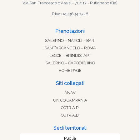
Via San Francesco d'Assisi - 70017 - Putignano (Ba)
P.iva 04336340726
Prenotazioni
SALERNO – NAPOLI – BARI
SANT’ARCANGELO – ROMA
LECCE – BRINDISI APT
SALERNO – CAPODICHINO
HOME PAGE
Siti collegati
ANAV
UNICO CAMPANIA
COTR.A.P.
COTR.A.B.
Sedi territoriali
Puglia