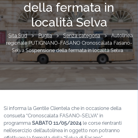
della fermata in
località Selva
Sita Sud
>
Puglia
>
Senza categoria
>
Autolinea
regionale PUTIGNANO-FASANO Cronoscalata Fasano-
Selva Sospensione della fermata in località Selva
Si informa la Gentile Clientela che in occasione della
consueta “Cronoscalata FASANO-SELVA” in
programma
SABATO 11/05/2024
le corse rientranti
nell’esercizio dell’autolinea in oggetto non potranno
effettuare la fermata della “Selva di Fasano”.