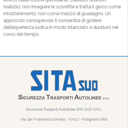
realistici, non inseguire le sconfitte e tratta il gioco come
intrattenimento, non come mezzo di guadagno. Un
approccio consapevole ti consentirà di godere
dell’esperienza ludica in modo bilanciato e duraturo nel
corso del tempo.
Sicurezza Trasporti Autolinee SITA SUD S.R.L.
Via San Francesco d'Assisi - 70017 - Putignano (Ba)