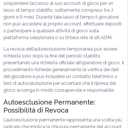
sospendere l’accesso al suo account di gioco per un
lasso di tempo stabilito, solitamente compreso tra 7
giorni e 6 mesi. Durante tale lasso di tempo il giocatore
non può accedere al proprio account, effettuare depositi
o partecipare a qualsiasi attività di gioco sulla
piattaforma selezionata o su l’intera rete di siti ADM.
La revoca dell’autoesclusione temporanea può essere
richiesta solo dopo la fine del periodo stabilito,
presentando una richiesta ufficiale all’operatore di gioco. Il
procedimento richiede generalmente la verifica dei dati
del giocatore e può includere un contatto telefonico o
test di autovalutazione per accertare che il ripresa del
gioco avvenga in modo consapevole e responsabile.
Autoesclusione Permanente:
Possibilità di Revoca
L’autoesclusione permanente rappresenta una scelta più
radicale che implica la chiusura permanente del account