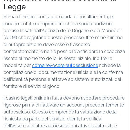
Legge
Prima di iniziare con la domanda di annullamento, è
fondamentale comprendere che vi sono condizioni
precise fissati dall’Agenzia delle Dogane e dei Monopoli
(ADM) che regolano questo processo. Il termine minimo
di autoproibizione deve essere trascorso
completamente, e non è possibile anticipare la scadenza
fissata al momento della richiesta iniziale. Inoltre, la
modalità per
come revocare autoesclusione
richiede la
compilazione di documentazione ufficiale e la conferma
dell’identità personale attraverso sistemi autorizzati dal
fornitore di servizi di gioco.
I casinò legali online in Italia devono rispettare procedure
rigorose prima di riattivare un account precedentemente
autoescluso. Questo comprende la valutazione della
richiesta da parte del servizio clienti, la verifica
dell’assenza di altre autoesclusioni attive su altri siti, e