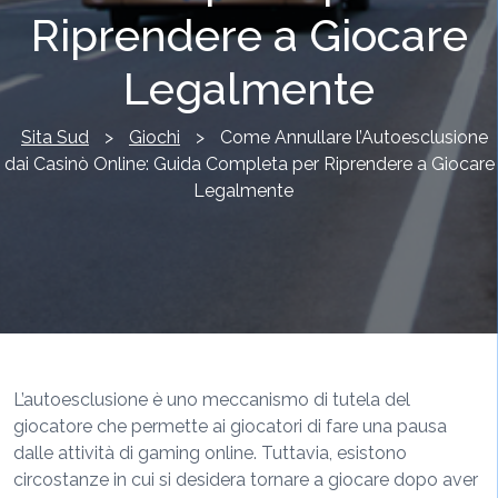
Riprendere a Giocare
Legalmente
Sita Sud
>
Giochi
>
Come Annullare l’Autoesclusione
dai Casinò Online: Guida Completa per Riprendere a Giocare
Legalmente
L’autoesclusione è uno meccanismo di tutela del
giocatore che permette ai giocatori di fare una pausa
dalle attività di gaming online. Tuttavia, esistono
circostanze in cui si desidera tornare a giocare dopo aver