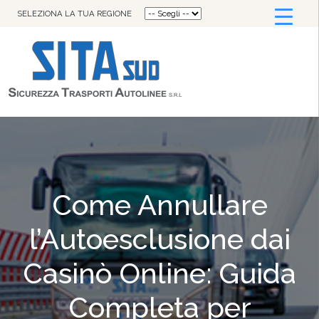
SELEZIONA LA TUA REGIONE
Come Annullare
l’Autoesclusione dai
Casinò Online: Guida
Completa per