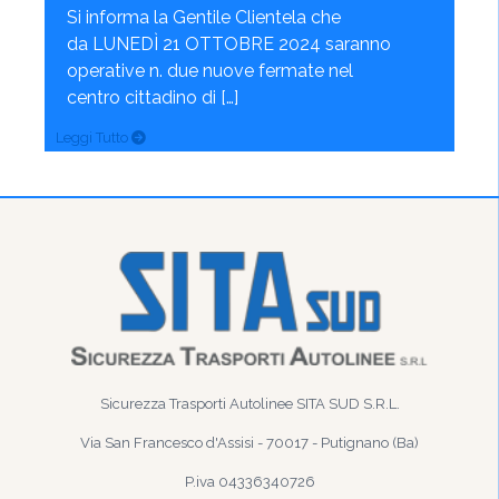
Si informa la Gentile Clientela che
da LUNEDÌ 21 OTTOBRE 2024 saranno
operative n. due nuove fermate nel
centro cittadino di […]
Leggi Tutto
Sicurezza Trasporti Autolinee SITA SUD S.R.L.
Via San Francesco d'Assisi - 70017 - Putignano (Ba)
P.iva 04336340726