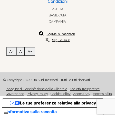
Condizioni
PUGLIA
BASILICATA
CAMPANIA
Seguici su facebook
Seguici su X
A-
A
A+
© Copyright 2024 Sita Sud Trasporti - Tutti i diritti riservati
Indagine di Soddisfazione della Clientela
Società Trasparente
Governance
Privacy Policy
Cookie Policy
Access Key
Accessibilità
Le tue preferenze relative alla privacy
Informativa sulla raccolta