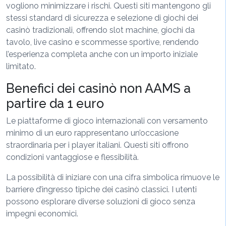
vogliono minimizzare i rischi. Questi siti mantengono gli
stessi standard di sicurezza e selezione di giochi dei
casinò tradizionali, offrendo slot machine, giochi da
tavolo, live casino e scommesse sportive, rendendo
l’esperienza completa anche con un importo iniziale
limitato.
Benefici dei casinò non AAMS a
partire da 1 euro
Le piattaforme di gioco internazionali con versamento
minimo di un euro rappresentano un’occasione
straordinaria per i player italiani. Questi siti offrono
condizioni vantaggiose e flessibilità.
La possibilità di iniziare con una cifra simbolica rimuove le
barriere d’ingresso tipiche dei casinò classici. I utenti
possono esplorare diverse soluzioni di gioco senza
impegni economici.