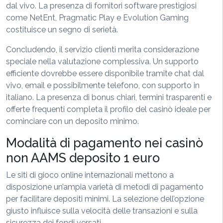
dal vivo. La presenza di fornitori software prestigiosi
come NetEnt, Pragmatic Play e Evolution Gaming
costituisce un segno di serietà.
Concludendo, il servizio clienti merita considerazione
speciale nella valutazione complessiva. Un supporto
efficiente dovrebbe essere disponibile tramite chat dal
vivo, email e possibilmente telefono, con supporto in
italiano. La presenza di bonus chiari, termini trasparenti e
offerte frequenti completa il profilo del casinò ideale per
cominciare con un deposito minimo.
Modalità di pagamento nei casinò
non AAMS deposito 1 euro
Le siti di gioco online internazionali mettono a
disposizione un’ampia varietà di metodi di pagamento
per facilitare depositi minimi. La selezione dell’opzione
giusto influisce sulla velocità delle transazioni e sulla
sicurezza dei fondi versati.