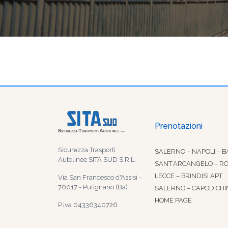
Prenotazioni
Sicurezza Trasporti
SALERNO – NAPOLI – B
Autolinee SITA SUD S.R.L.
SANT’ARCANGELO – R
LECCE – BRINDISI APT
Via San Francesco d'Assisi -
70017 - Putignano (Ba)
SALERNO – CAPODICHI
HOME PAGE
P.iva 04336340726