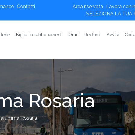
rnance
Contatti
Area riservata
Lavora con n
SELEZIONA LA TUA
tterie
Biglietti e abbonamenti
Orari
Reclami
Avvisi
Carta
a Rosaria
arumma Rosaria