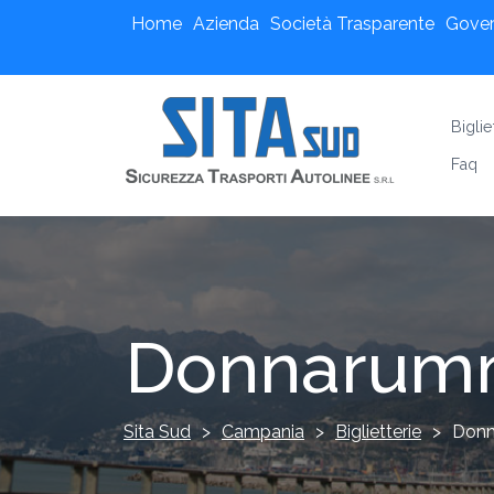
Home
Azienda
Società Trasparente
Gove
Biglie
Faq
Donnarumm
Sita Sud
>
Campania
>
Biglietterie
>
Donn