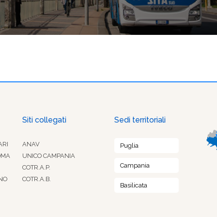
Siti collegati
Sedi territoriali
ARI
ANAV
Puglia
OMA
UNICO CAMPANIA
Campania
COTR.A.P.
NO
COTR.A.B.
Basilicata