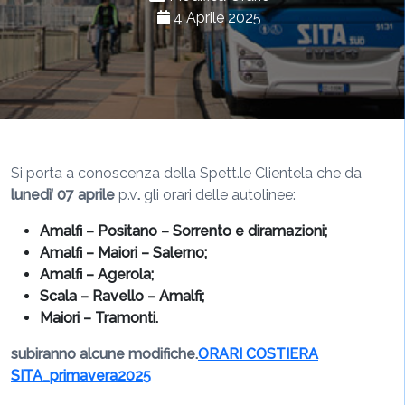
4 Aprile 2025
Si porta a conoscenza della Spett.le Clientela che da
lunedì’ 07 aprile
p.v
.
gli orari delle autolinee:
Amalfi – Positano – Sorrento e diramazioni;
Amalfi – Maiori – Salerno;
Amalfi – Agerola;
Scala – Ravello – Amalfi;
Maiori – Tramonti.
subiranno alcune modifiche.
ORARI COSTIERA
SITA_primavera2025