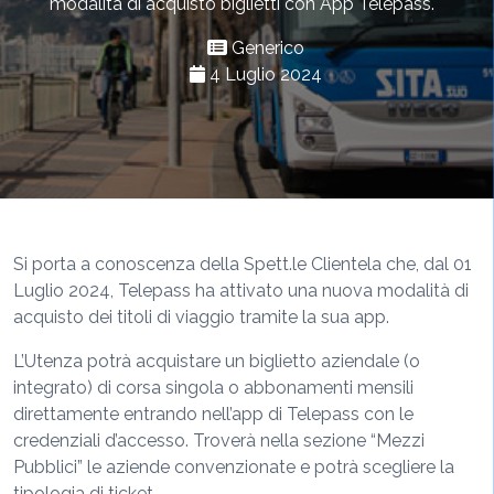
modalità di acquisto biglietti con App Telepass.
Generico
4 Luglio 2024
Si porta a conoscenza della Spett.le Clientela che, dal 01
Luglio 2024, Telepass ha attivato una nuova modalità di
acquisto dei titoli di viaggio tramite la sua app.
L’Utenza potrà acquistare un biglietto aziendale (o
integrato) di corsa singola o abbonamenti mensili
direttamente entrando nell’app di Telepass con le
credenziali d’accesso. Troverà nella sezione “Mezzi
Pubblici” le aziende convenzionate e potrà scegliere la
tipologia di ticket.