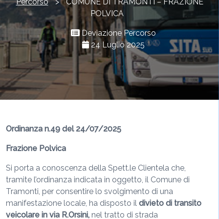
Percorso
>
COMUNE DI TRAMONTI – FRAZIONE
POLVICA
Deviazione Percorso
24 Luglio 2025
Ordinanza n.49 del 24/07/2025
Frazione Polvica
Si porta a conoscenza della Spett.le Clientela che,
tramite l’ordinanza indicata in oggetto, il Comune di
Tramonti, per consentire lo svolgimento di una
manifestazione locale, ha disposto il
divieto di transito
veicolare in via R.Orsini,
nel tratto di strada