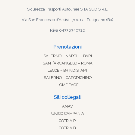
Sicurezza Trasporti Autolinee SITA SUD S.R.L.
Via San Francesco d'Assisi - 70017 - Putignano (Ba)
P.iva 04336340726
Prenotazioni
SALERNO – NAPOLI – BARI
SANT’ARCANGELO – ROMA
LECCE – BRINDISI APT
SALERNO – CAPODICHINO
HOME PAGE
Siti collegati
ANAV
UNICO CAMPANIA
COTR.A.P.
COTR.A.B.