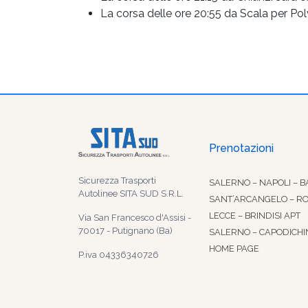
La corsa delle ore 20:55 da Scala per Pol
Prenotazioni
Sicurezza Trasporti
SALERNO – NAPOLI – B
Autolinee SITA SUD S.R.L.
SANT’ARCANGELO – R
LECCE – BRINDISI APT
Via San Francesco d'Assisi -
70017 - Putignano (Ba)
SALERNO – CAPODICHI
HOME PAGE
P.iva 04336340726