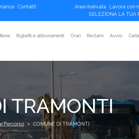
rnance
Contatti
Area riservata
Lavora con n
SELEZIONA LA TUA
tterie
Biglietti e abbonamenti
Orari
Reclami
Avvisi
Carta
I TRAMONTI
e Percorso
>
COMUNE DI TRAMONTI