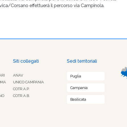
vica/Corsano effettuerà il percorso via Campinola.
Siti collegati
Sedi territoriali
ARI
ANAV
Puglia
OMA
UNICO CAMPANIA
Campania
COTR.A.P.
NO
COTR.A.B.
Basilicata