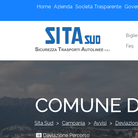
Home
Azienda
Società Trasparente
Gove
Biglie
Faq
COMUNE D
Sita Sud
>
Campania
>
Avvisi
>
Deviazion
Deviazione Percorso