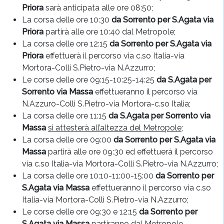
Priora
sarà anticipata alle ore 08:50;
La corsa delle ore 10:30
da Sorrento per S.Agata via
Priora
partirà alle ore 10:40 dal Metropole;
La corsa delle ore 12:15
da Sorrento per S.Agata via
Priora
effettuerà il percorso via c.so Italia-via
Mortora-Colli S.Pietro-via N.Azzurro;
Le corse delle ore 09:15-10:25-14:25
da S.Agata per
Sorrento via Massa
effettueranno il percorso via
N.Azzuro-Colli S.Pietro-via Mortora-c.so Italia;
La corsa delle ore 11:15
da S.Agata per Sorrento via
Massa
si attesterà all’altezza del Metropole
;
La corsa delle ore 09:00
da Sorrento per S.Agata via
Massa
partirà alle ore 09:30 ed effettuerà il percorso
via c.so Italia-via Mortora-Colli S.Pietro-via N.Azzurro;
La corsa delle ore 10:10-11:00-15:00
da Sorrento per
S.Agata via Massa
effettueranno il percorso via c.so
Italia-via Mortora-Colli S.Pietro-via N.Azzurro;
Le corse delle ore 09:30 e 12:15
da Sorrento per
S.Agata via Massa
partiranno dal Metropole