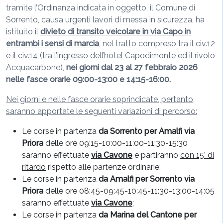
tramite l’Ordinanza indicata in oggetto, il Comune di
Sorrento, causa urgenti lavori di messa in sicurezza, ha
istituito il
divieto di transito veicolare
in via Capo in
entrambi i sensi di marcia
, nel tratto compreso tra il civ.12
e il civ.14 (tra l’ingresso dell’hotel Capodimonte ed il rivolo
Acquacarbone),
nei giorni dal 23 al 27 febbraio 2026
nelle fasce orarie 09:00-13:00 e 14:15-16:00.
Nei giorni e nelle fasce orarie soprindicate, pertanto,
saranno apportate le seguenti variazioni di percorso:
Le corse in partenza
da Sorrento per Amalfi via
Priora
delle ore 09:15-10:00-11:00-11:30-15:30
saranno effettuate
via Cavone
e partiranno
con 15’ di
ritardo
rispetto alle partenze ordinarie;
Le corse in partenza
da Amalfi per Sorrento via
Priora
delle ore 08:45-09:45-10:45-11:30-13:00-14:05
saranno effettuate
via Cavone
;
Le corse in partenza
da Marina del Cantone per